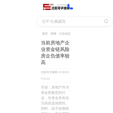
首页
新闻
行业动态
|
|
当前房地产企
业资金链风险
房企负债率较
高
沈阳写字楼网
2018/8/9
9:16:41
导读：房地产作为
资金密集型的行
业，对资金具有先
天的高度依附性。
同时，由于前期投