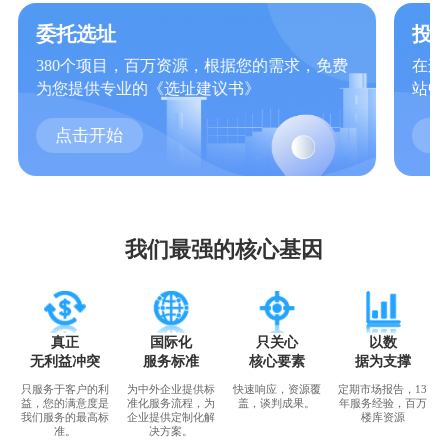
委托选址
投
380个项目，百万资源，根据您的需求，免费
在这
为您提供专业的《选址建议书》
站中
点击开始
我们最强的核心基因
真正
国际化
只关心
以数
无利益冲突
服务标准
核心要素
据为支撑
只服务于客户的利
为中外企业提供标
快速响应，资源覆
定期市场报告，13
益，您的满意度是
准化服务流程，为
盖，谈判成果。
年服务经验，百万
我们服务的最高标
企业提供定制化解
楼库资源
准。
决方案。