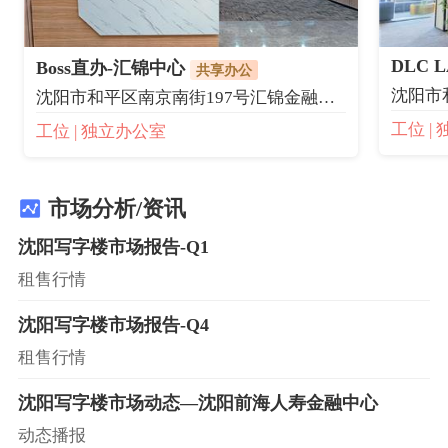
DLC 
Boss直办-汇锦中心
共享办公
沈阳市
沈阳市和平区南京南街197号汇锦金融中心22层
工位 |
工位 | 独立办公室
仁恒置地广场
官方
沈阳市沈河区青年大街209-2号
市场分析/资讯
面积：
270-2000
㎡
价格：
750-950
元/年/㎡
沈阳写字楼市场报告-Q1
租售行情
沈阳写字楼市场报告-Q4
租售行情
沈阳写字楼市场动态—沈阳前海人寿金融中心
动态播报