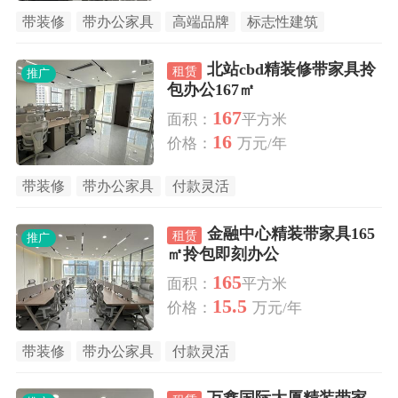
带装修
带办公家具
高端品牌
标志性建筑
北站cbd精装修带家具拎
租赁
推广
包办公167㎡
167
面积：
平方米
16
价格：
万元/年
带装修
带办公家具
付款灵活
金融中心精装带家具165
租赁
推广
㎡拎包即刻办公
165
面积：
平方米
15.5
价格：
万元/年
带装修
带办公家具
付款灵活