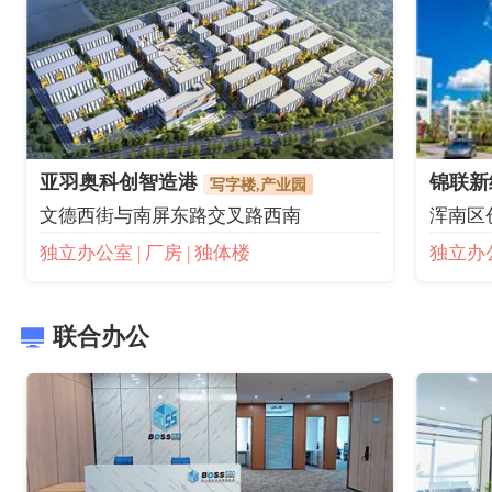
价格：
1050-1200
元/年/㎡
出租
亚羽奥科创智造港
锦联新
写字楼,产业园
文德西街与南屏东路交叉路西南
浑南区
独立办公室 | 厂房 | 独体楼
独立办
茂业中心
官方
沈河区青年大街185号
联合办公
面积：
150-2000
㎡
价格：
800-850
元/年/㎡
租、售