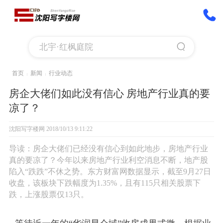
首页
新闻
行业动态
|
|
房企大佬们如此没有信心 房地产行业真的要
凉了？
沈阳写字楼网
2018/10/13 9:11:22
导读：房企大佬们已经没有信心到如此地步，房地产行业
真的要凉了？今年以来房地产行业利空消息不断，地产股
陷入“跌跌”不休之势。东方财富网数据显示，截至9月27日
收盘，该板块下跌幅度为1.35%，且有115只相关股票下
跌，上涨股票仅13只。