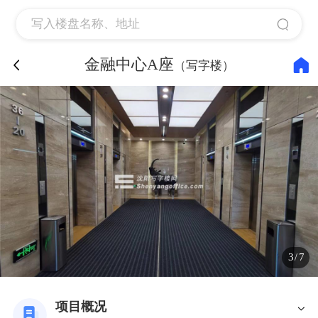
金融中心A座
（写字楼）
3
7
/
项目概况